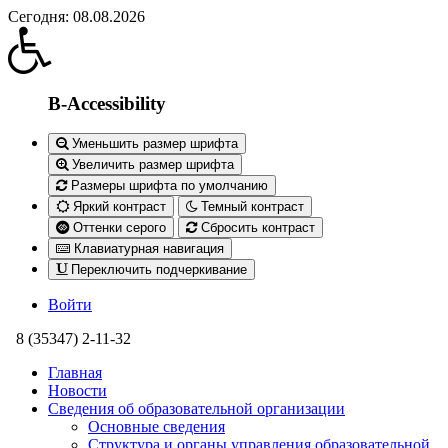
Сегодня: 08.08.2026
B-Accessibility
Уменьшить размер шрифта
Увеличить размер шрифта
Размеры шрифта по умолчанию
Яркий контраст
Темный контраст
Оттенки серого
Сбросить контраст
Клавиатурная навигация
Переключить подчеркивание
Войти
8 (35347) 2-11-32
Главная
Новости
Сведения об образовательной организации
Основные сведения
Структура и органы управления образовательной