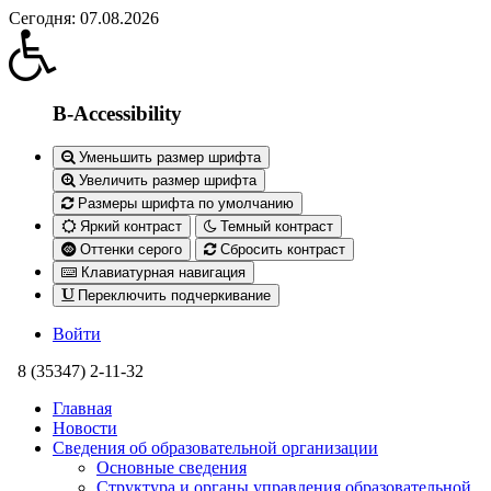
Сегодня: 07.08.2026
B-Accessibility
Уменьшить размер шрифта
Увеличить размер шрифта
Размеры шрифта по умолчанию
Яркий контраст
Темный контраст
Оттенки серого
Сбросить контраст
Клавиатурная навигация
Переключить подчеркивание
Войти
8 (35347) 2-11-32
Главная
Новости
Сведения об образовательной организации
Основные сведения
Структура и органы управления образовательной