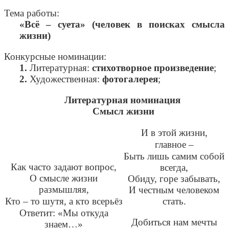
Тема работы:
«Всё – суета» (человек в поисках смысла
жизни)
Конкурсные номинации:
1.
Литературная:
стихотворное произведение
;
2.
Художественная:
фотогалерея
;
Литературная номинация
Смысл жизни
И в этой жизни,
главное
–
Быть лишь самим собой
Как часто задают вопрос,
всегда,
О смысле жизни
Обиду, горе забывать,
размышляя,
И честным человеком
Кто
–
то шутя, а кто всерьёз
стать.
Ответит: «Мы откуда
Добиться нам мечты
знаем…»