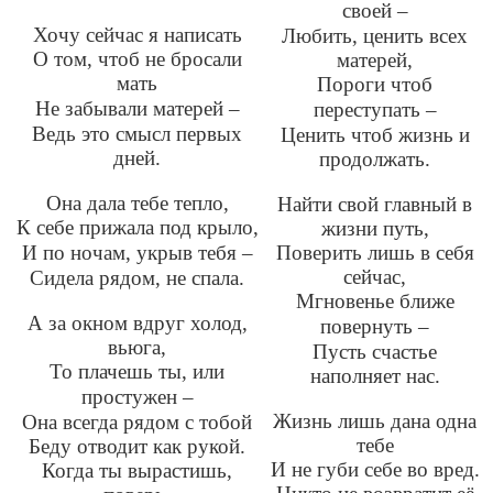
своей
–
Хочу сейчас я написать
Любить, ценить всех
О том, чтоб не бросали
матерей,
мать
Пороги чтоб
Не забывали матерей
–
переступать
–
Ведь это смысл первых
Ценить чтоб жизнь и
дней.
продолжать.
Она дала тебе тепло,
Найти свой главный в
К себе прижала под крыло,
жизни путь,
И по ночам, укрыв тебя
–
Поверить лишь в себя
сейчас,
Сидела рядом, не спала.
Мгновенье ближе
А за окном вдруг холод,
повернуть
–
вьюга,
Пусть счастье
То плачешь ты, или
наполняет нас.
простужен
–
Жизнь лишь дана одна
Она всегда рядом с тобой
тебе
Беду отводит как рукой.
И не губи себе во вред.
Когда ты вырастишь,