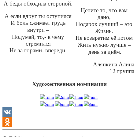
А беды обходила стороной.
Цените то, что вам
А если вдруг ты оступился
дано,
И боль сжимает грудь
Подарок лучший
–
это
внутри
–
Жизнь.
Подумай, то,- к чему
Не возвратим её потом
стремился
Жить нужно лучше
–
Не за горами- впереди.
день за днём.
Аляпкина Алина
12 группа
Художественная номинация
VK
Odnoklassniki