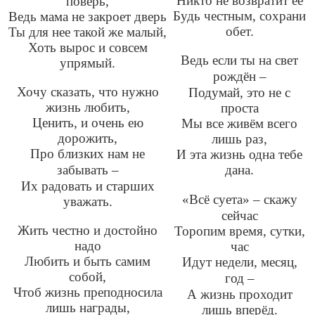
Никто не возвратит её
поверь,
Будь честным, сохрани
Ведь мама не закроет дверь
обет.
Ты для нее такой же малый,
Хоть вырос и совсем
Ведь если ты на свет
упрямый.
рождён
–
Хочу сказать, что нужно
Подумай, это не с
жизнь любить,
проста
Ценить, и очень ею
Мы все живём всего
дорожить,
лишь раз,
Про близких нам не
И эта жизнь одна тебе
забывать
–
дана.
Их радовать и старших
«Всё суета»
–
скажу
уважать.
сейчас
Жить честно и достойно
Торопим время, сутки,
надо
час
Любить и быть самим
Идут недели, месяц,
собой,
год
–
Чтоб жизнь преподносила
А жизнь проходит
лишь награды,
лишь вперёд.