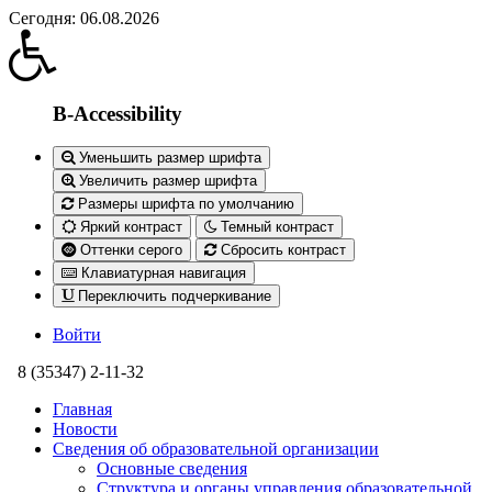
Сегодня: 06.08.2026
B-Accessibility
Уменьшить размер шрифта
Увеличить размер шрифта
Размеры шрифта по умолчанию
Яркий контраст
Темный контраст
Оттенки серого
Сбросить контраст
Клавиатурная навигация
Переключить подчеркивание
Войти
8 (35347) 2-11-32
Главная
Новости
Сведения об образовательной организации
Основные сведения
Структура и органы управления образовательной